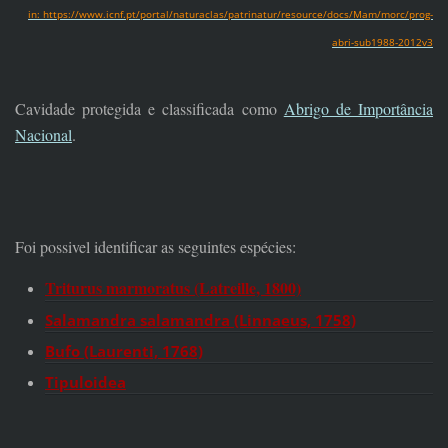
in: https://www.icnf.pt/portal/naturaclas/patrinatur/resource/docs/Mam/morc/prog-
abri-sub1988-2012v3
Cavidade protegida e classificada como
Abrigo de Importância
Nacional
.
Foi possivel identificar as seguintes espécies:
Triturus marmoratus (Latreille, 1800)
Salamandra salamandra (Linnaeus, 1758)
Bufo (Laurenti, 1768)
Tipuloidea