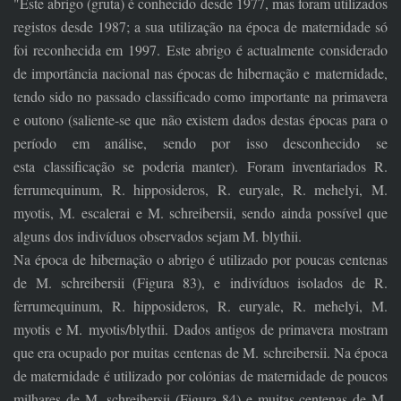
"Este abrigo (gruta) é conhecido desde 1977, mas foram utilizados
registos desde 1987; a sua utilização na época de maternidade só
foi reconhecida em 1997. Este abrigo é actualmente considerado
de importância nacional nas épocas de hibernação e maternidade,
tendo sido no passado classificado como importante na primavera
e outono (saliente-se que não existem dados destas épocas para o
período em análise, sendo por isso desconhecido se
esta classificação se poderia manter). Foram inventariados R.
ferrumequinum, R. hipposideros, R. euryale, R. mehelyi, M.
myotis, M. escalerai e M. schreibersii, sendo ainda possível que
alguns dos indivíduos observados sejam M. blythii.
Na época de hibernação o abrigo é utilizado por poucas centenas
de M. schreibersii (Figura 83), e indivíduos isolados de R.
ferrumequinum, R. hipposideros, R. euryale, R. mehelyi, M.
myotis e M. myotis/blythii. Dados antigos de primavera mostram
que era ocupado por muitas centenas de M. schreibersii. Na época
de maternidade é utilizado por colónias de maternidade de poucos
milhares de M. schreibersii (Figura 84) e muitas centenas de M.