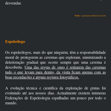
desvendar.
Fonte:
espeleopaty.vilabol.uol.com.br
Espeleólogo
Os espeleólogos, mais do que ninguém, têm a responsabilidade
moral de protegerem as cavernas que exploram, minimizando a
deterioração gradual que ocorre sempre que uma caverna é
descoberta.
Uma das regras de ouro é retirarem das cavernas
tudo o que levam para dentro, da visita ficam apenas com as
boas recordações e alguns registos fotográficos.
A evolução técnica e científica da exploração de grutas foi
evoluindo até aos nossos dias. Actualmente existem inúmeras
Federações de Espeleologia espalhadas um pouco por todo o
mundo.