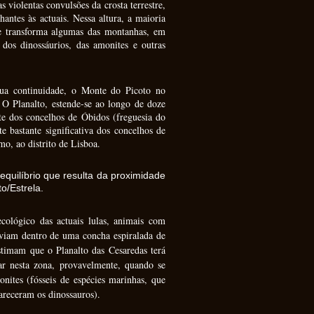
violentas convulsões da crosta terrestre,
tes às actuais. Nessa altura, a maioria
e transforma algumas das montanhas, em
 dos dinossáurios, das amonites e outras
 sua continuidade, o Monte do Picoto no
O Planalto, estende-se ao longo de doze
e dos concelhos de Óbidos (freguesia do
 bastante significativa dos concelhos de
mo, ao distrito de Lisboa.
quilíbrio que resulta da proximidade
o/Estrela.
ológico das actuais lulas, animais com
iviam dentro de uma concha espiralada de
stimam que o Planalto das Cesaredas terá
r nesta zona, provavelmente, quando se
onites (fósseis de espécies marinhas, que
areceram os dinossauros).