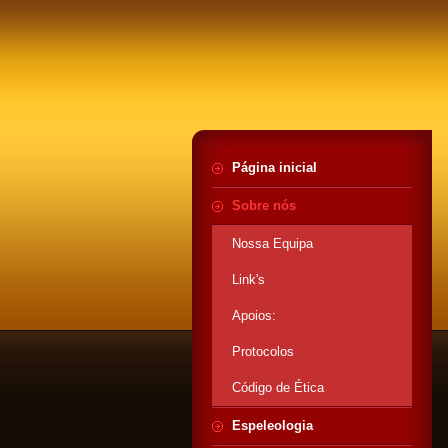
Página inicial
Sobre nós
Nossa Equipa
Link's
Apoios:
Protocolos
Código de Ética
Espeleologia