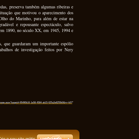
edas, preserva também algumas ribeiras e
situação que motivou o aparecimento dos
lho do Marinho, para além de estar na
adável e repousante espectáculo, salvo
 em 1890, no século XX, em 1945, 1994 e
as, que guardaram um importante espólio
abalhos de investigação feitos por Nery
owpage.aspx?pageid=95490b16-1e58-4584-ab15-625a2e8255b0&m=b57
"
rie o seu site grátis