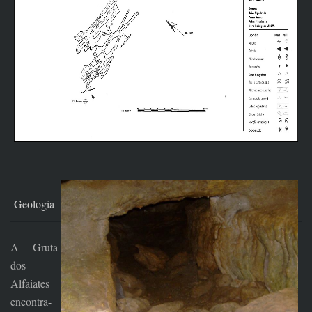
Geologia
A Gruta
dos
Alfaiates
encontra-