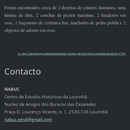
Foram encontrados cerca de 2 dezenas de crâneos humanos, uma
lâmina de sílex, 2 conchas de pecten maximus, 2 furadores em
osso, 1 fragmento de cerâmica lisa, machados de pedra polida e 2
objectos de adorno em osso.
in: https://arqueologia.patrimoniocultural.pt/index.php?sid=sitios.resultados&subsid=47701
Contacto
NABUC
Centro de Estudos Históricos da Lourinhã
Nucleo de Amigos dos Buracos das Cesaredas
Praça D. Lourenço Vicente, n. 1, 2530-126 Lourinhã
nabuc.ge
ral@gmai
l.com