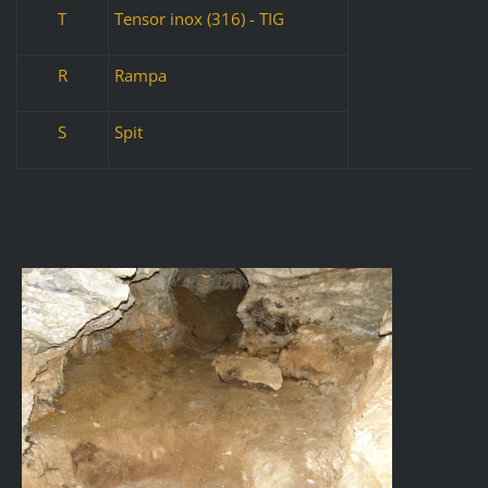
T
Tensor inox (316) - TIG
R
Rampa
S
Spit