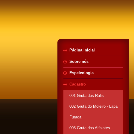
Página inicial
Sobre nós
Espeleologia
Cadastro
001 Gruta dos Ralis
002 Gruta do Moleiro - Lapa
Furada
003 Gruta dos Alfaiates -