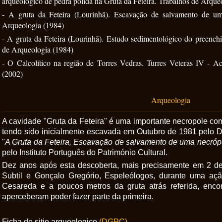
arqueológico de pedra polida na Gruta da Feteira. Trabalhos de Arque
- A gruta da Feteira (Lourinhã). Escavação de salvamento de uma
Arqueologia (1984)
- A gruta da Feteira (Lourinhã). Estudo sedimentológico do preenchi
de Arqueologia (1984)
- O Calcolítico na região de Torres Vedras. Turres Veteras IV - Act
(2002)
Arqueologia
A cavidade "Gruta da Feteira" é uma importante necropole com
tendo sido inicialmente escavada em Outubro de 1981 pelo Dr.
"
A Gruta da Feteira, Escavação de salvamento de uma necrópo
pelo Instituto Português do Património Cultural.
Dez anos após esta descoberta, mais precisamente em 2 d
Subtil e Gonçalo Gregório, Espeleólogos, durante uma aç
Cesareda e a poucos metros da gruta atrás referida, enco
aperceberam poder fazer parte da primeira.
Ficha de sitio arqueologico
(DGPC)
.