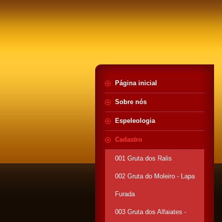
Página inicial
Sobre nós
Espeleologia
Cadastro
001 Gruta dos Ralis
002 Gruta do Moleiro - Lapa
Furada
003 Gruta dos Alfaiates -