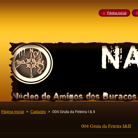
Página inicial
Página inicial
>
Cadastro
>
004 Gruta da Feteira I & II
004 Gruta da Feteira I&II