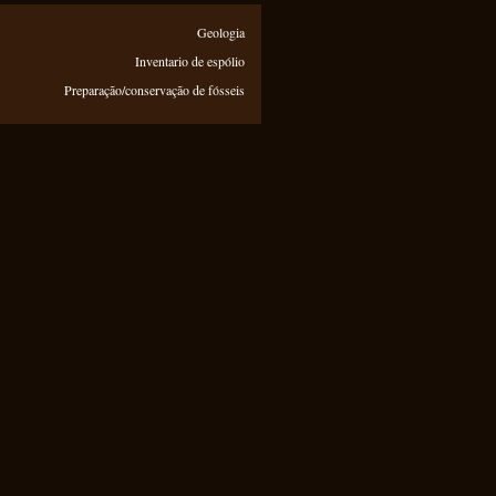
Geologia
Inventario de espólio
Preparação/conservação de fósseis