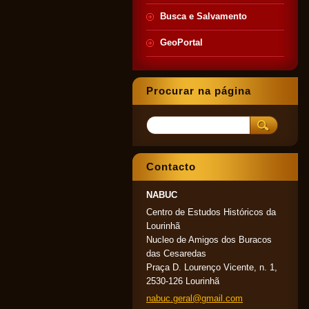
Busca e Salvamento
GeoPortal
Procurar na página
Contacto
NABUC
Centro de Estudos Históricos da
Lourinhã
Nucleo de Amigos dos Buracos
das Cesaredas
Praça D. Lourenço Vicente, n. 1,
2530-126 Lourinhã
nabuc.ge
ral@gmai
l.com